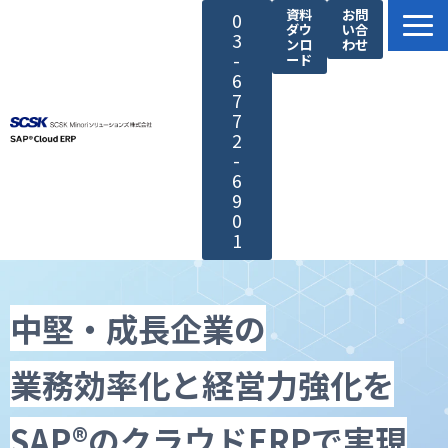
資料
お問
0
ダウ
い合
3
ンロ
わせ
-
ード
6
7
7
2
-
6
9
0
1
SAP®製品の特長
サービス紹介
中堅・成長企業の
SCSK Minoriソリューションズが選ばれる理由
業務効率化と経営力強化を
導入・サポート
導入事例
SAP®のクラウドERPで実現