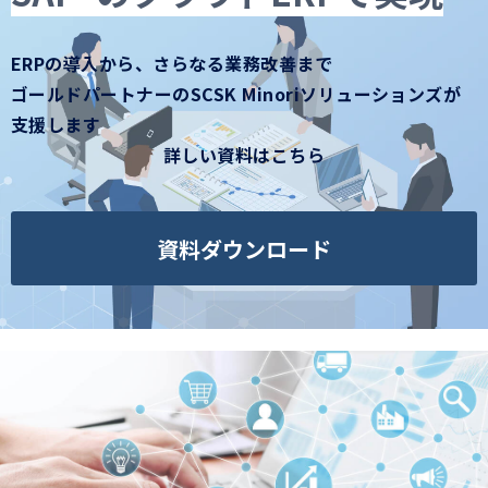
コラム
お知らせ
ERPの導入から、さらなる業務改善まで
ゴールドパートナーのSCSK Minoriソリューションズが
支援します
詳しい資料はこちら
資料ダウンロード