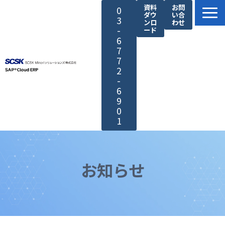
資料
お問
0
ダウ
い合
3
ンロ
わせ
-
ード
6
7
7
2
-
6
9
0
1
SAP®製品の特長
サービス紹介
お知らせ
SCSK Minoriソリューションズが選ばれる理由
導入・サポート
導入事例