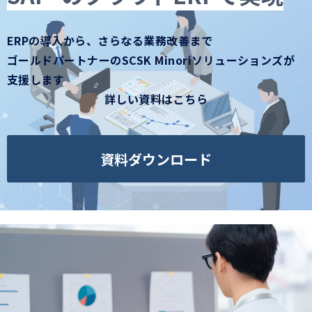
コラム
お知らせ
ERPの導入から、さらなる業務改善まで
ゴールドパートナーのSCSK Minoriソリューションズが
支援します
詳しい資料はこちら
資料ダウンロード