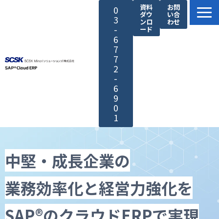
資料
お問
0
ダウ
い合
3
ンロ
わせ
-
ード
6
7
7
2
-
6
9
0
1
SAP®製品の特長
サービス紹介
中堅・成長企業の
SCSK Minoriソリューションズが選ばれる理由
業務効率化と経営力強化を
導入・サポート
導入事例
SAP®のクラウドERPで実現