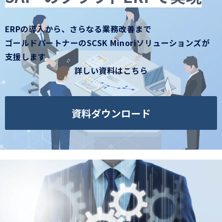
コラム
お知らせ
ERPの導入から、さらなる業務改善まで
ゴールドパートナーのSCSK Minoriソリューションズが
支援します
詳しい資料はこちら
資料ダウンロード