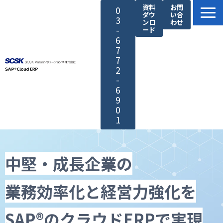
資料
お問
0
ダウ
い合
3
ンロ
わせ
-
ード
6
7
7
2
-
6
9
0
1
SAP®製品の特長
サービス紹介
中堅・成長企業の
SCSK Minoriソリューションズが選ばれる理由
業務効率化と経営力強化を
導入・サポート
導入事例
SAP®のクラウドERPで実現