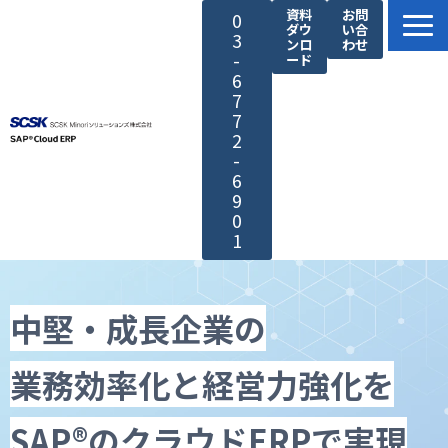
資料
お問
0
ダウ
い合
3
ンロ
わせ
-
ード
6
7
7
2
-
6
9
0
1
SAP®製品の特長
サービス紹介
中堅・成長企業の
SCSK Minoriソリューションズが選ばれる理由
業務効率化と経営力強化を
導入・サポート
導入事例
SAP®のクラウドERPで実現