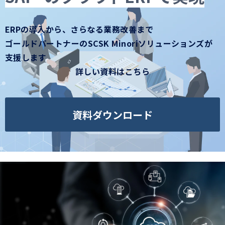
コラム
お知らせ
ERPの導入から、さらなる業務改善まで
ゴールドパートナーのSCSK Minoriソリューションズが
支援します
詳しい資料はこちら
資料ダウンロード