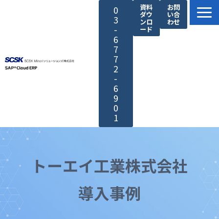
資料
お問
0
ダウ
い合
3
ンロ
わせ
-
ード
6
7
7
2
-
6
9
0
1
SAP®製品の特長
サービス紹介
トーエイ工業株式会社
SCSK Minoriソリューションズが選ばれる理由
導入事例
導入・サポート
導入事例